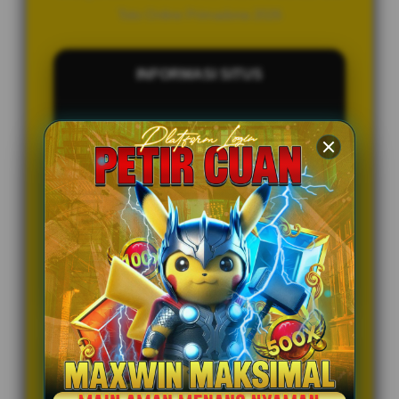
Toto Online Primadona 2026
INFORMASI SITUS
Penilaian Pengguna
999.789.333+
Sistem Pembayaran
4 Metode
Layanan Support
24/7
Platform
Multi-Device
PENAWARAN SPESIAL